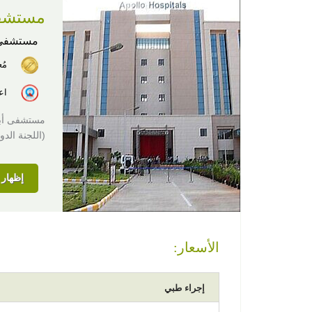
مستشفى 
مستشفى
مُ
اع
(اللجنة الد
إظهار ا
الأسعار:
إجراء طبي