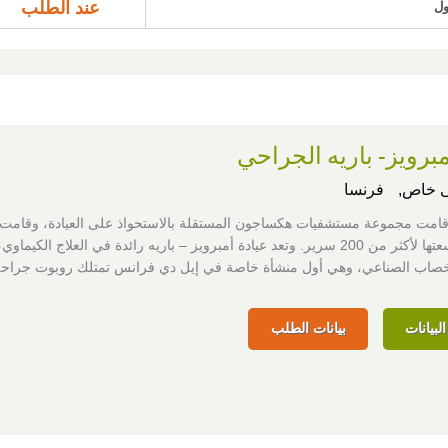
عند الطلب
ول
برويز- باريه الجراحي
 خاص,
فرنسا
 2006، قامت مجموعة مستشفيات هكساجون المستقلة بالاستحواذ على العيادة، وقامت 
ومضاعفة سعتها لأكثر من 200 سرير. وتعد عيادة أمبرويز – باريه رائدة في العلاج الكيم
لإخصاب الصناعي، وهي أول منشأة خاصة في إيل دي فرانس تمتلك روبوت جراحة
لبيانات
بيانات الطلب