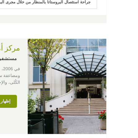
جراحة استئصال البروستاتا بالمنظار من خلال مجرى الب
مركز أم
مستشفى
في
الكُلى، وا
إظهار ا