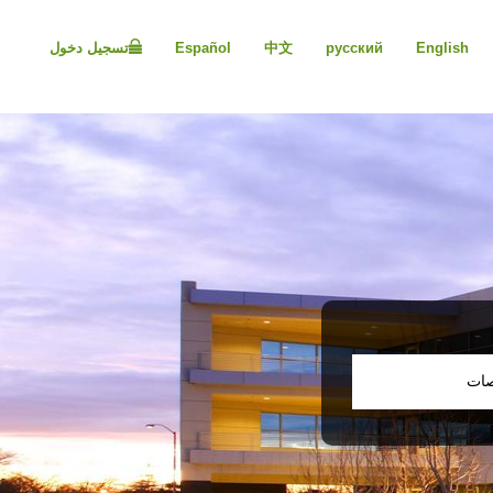
Please
note:
English
русский
中文
Español
تسجيل دخول
This
website
includes
an
accessibility
system.
Press
Control-
F11
to
adjust
the
website
to
people
صات
with
visual
disabilities
who
are