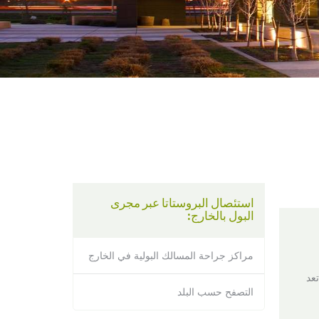
using
a
screen
reader;
Press
Control-
F10
to
open
an
accessibility
menu.
استئصال البروستاتا عبر مجرى
البول بالخارج:
مراكز جراحة المسالك البولية في الخارج
عد
التصفح حسب البلد