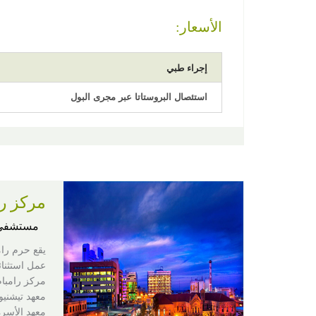
الأسعار:
إجراء طبي
استئصال البروستاتا عبر مجرى البول
مركز را
مستشفى
يقع حرم رام
عمل استثنائي يجمع بين 3 مرافق 
مركز رامبام
معهد تيشنيو
معهد الأسرة