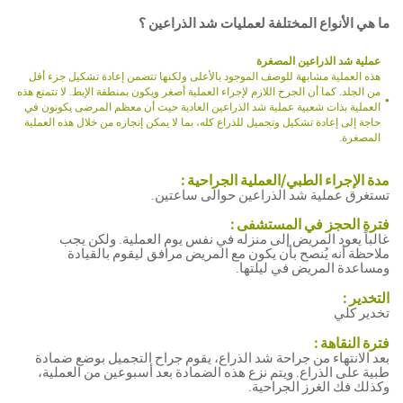
ما هي الأنواع المختلفة لعمليات شد الذراعين ؟
عملية شد الذراعين المصغرة
هذه العملية مشابهة للوصف الموجود بالأعلى ولكنها تتضمن إعادة تشكيل جزء أقل
من الجلد. كما أن الجرح اللازم لإجراء العملية أصغر ويكون بمنطقة الإبط. لا تتمتع هذه
العملية بذات شعبية عملية شد الذراعين العادية حيث أن معظم المرضى يكونون في
حاجة إلى إعادة تشكيل وتجميل للذراع كله، بما لا يمكن إنجازه من خلال هذه العملية
المصغرة.
شد
مدة الإجراء الطبي/العملية الجراحية :
الذراعين
تستغرق عملية شد الذراعين حوالى ساعتين.
شد
فترة الحجز في المستشفى :
الذراعين
غالباً يعود المريض إلى منزله في نفس يوم العملية. ولكن يجب
ملاحظة أنه يُنصح بأن يكون مع المريض مرافق ليقوم بالقيادة
ومساعدة المريض في ليلتها.
التخدير :
تخدير كلي
فترة النقاهة :
بعد الانتهاء من جراحة شد الذراع، يقوم جراح التجميل بوضع ضمادة
طبية على الذراع. ويتم نزع هذه الضمادة بعد أسبوعين من العملية،
وكذلك فك الغرز الجراحية.