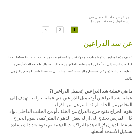
مراكز جراحات التجميل في
إسطنبول (صفحة 1 من 2)
>
2
1
عن شد الذراعين
تُصنف هذه المعلومات كمعلومات عامة ولا يُعتد بها كنصائح طبية من جانب Health-Tourism.com.
كما يجب التنويه إلى أنه أية قرارات متعلقة بالعلاج، مرحلة المتابعة والرعاية بعد العلاج أو فترة
النقاهة يجب اتخاذها وفق الاستشارة المناسبة فقط، وبناء على نصيحة الطبيب المختص المؤهل
لذلك.
ما هي عملية شد الذراعين (تجميل الذراعين)؟
عملية شد الذراعين أو تجميل الذراعين هي عملية جراحية تهدف إلى
التخلص من الجلد الزائد المترهل من الذراع.
يقوم الجراح بفتح جرح بالذراع من الخلف أو من الجانب الداخلي، وإذا
كان المريض يحتاج إلى إزالة بعض الدهون المتراكمة، يقوم الجراح
بشفط الدهون لإزالة هذه التراكمات الدهنية ثم يقوم بعد ذلك بإعادة
تشكيل الأنسجة أسفلها.