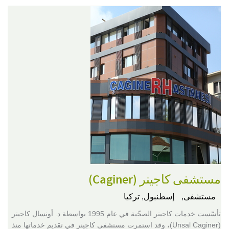
مستشفى كاجينر (Caginer)
مستشفى,
إسطنبول, تركيا
تأسّست خدمات كاجينر الصحّية في عام 1995 بواسطة د. أونسال كاجينر
(Unsal Caginer)، وقد استمرت مستشفى كاجينر في تقديم خدماتها منذ