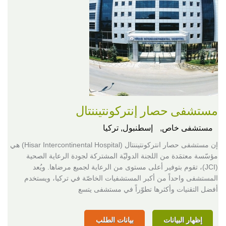
مستشفى حصار إنتركونتيننتال
مستشفى خاص,
إسطنبول, تركيا
إن مستشفى حصار انتركونتيننتال (Hisar Intercontinental Hospital) هي
مؤسّسة معتمَدة من اللجنة الدوليّة المشتركة لجودة الرعاية الصحية
(JCI)، تقوم بتوفير أعلى مستوى من الرعاية لجميع مرضاها. ويُعد
المستشفى واحداً من أكبر المستشفيات الخاصّة في تركيا، ويستخدم
أفضل التقنيات وأكثرها تطوّراً في مستشفى يتسع
إظهار البيانات
بيانات الطلب