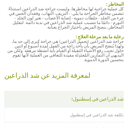
المخاطر :
كل عملية جراحية لها مخاطرها، وليست جراحة شد الذراعين استثناءً.
تتضمن مخاطر الجراحة ما يلي: - النزيف، التهاب، وفقدان الحس في
جزء من الجلد - جلطات دموية - إصابة الأعصاب - تغير لون الجلد -
التورم - دائمًا ما تتسبب عملية شد الذراعين في ندبة دائمة. لتقليل
المخاطر، ينصح المريض باختيار الجراح بعناية.
رعاية ما بعد مرحلة العلاج :
جراحة شد الذراعين (تجميل الذراعين) هي جراحة كبرى إلى حد ما،
ولهذا يُنصَح المريض بأن يأخذ راحة من العمل لمدة أسبوع أو اثنين.
حاول تجنب رفع الأشياء الثقيلة أو القيام بأية أنشطة مرهقة. ولكن من
البديهي أن التمارين المُعتَدِلة مفيدة للتعافي من العملية لأنها تقوم
بتحسين الدورة الدموية.
لمعرفة المزيد عن شد الذراعين
شد الذراعين في إسطنبول:
تكلفة شد الذراعين في إسطنبول