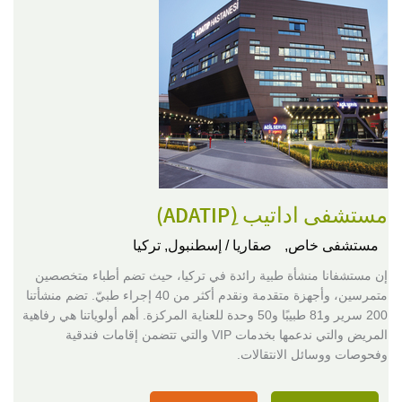
مستشفى اداتيب (ِADATIP)
مستشفى خاص,
صقاريا / إسطنبول, تركيا
إن مستشفانا منشأة طبية رائدة في تركيا، حيث تضم أطباء متخصصين
متمرسين، وأجهزة متقدمة ونقدم أكثر من 40 إجراء طبيّ. تضم منشأتنا
200 سرير و81 طبيبًا و50 وحدة للعناية المركزة. أهم أولوياتنا هي رفاهية
المريض والتي ندعمها بخدمات VIP والتي تتضمن إقامات فندقية
وفحوصات ووسائل الانتقالات.