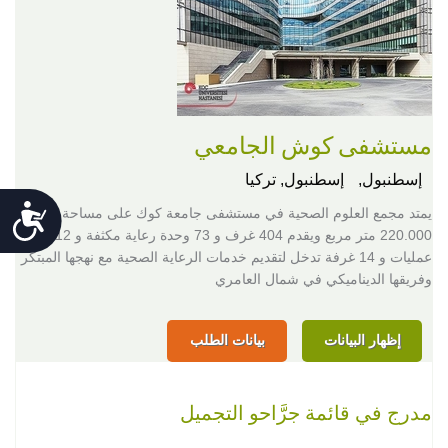
مستشفى كوش الجامعي
إسطنبول,
إسطنبول, تركيا
Accessibility
يمتد مجمع العلوم الصحية في مستشفى جامعة كوك على مساحة
220.000 متر مربع ويقدم 404 غرف و 73 وحدة رعاية مكثفة و 12 غرفة
عمليات و 14 غرفة تدخل لتقديم خدمات الرعاية الصحية مع نهجها المبتكر
وفريقها الديناميكي في شمال العامري
إظهار البيانات
بيانات الطلب
مدرج في قائمة جرَّاحو التجميل