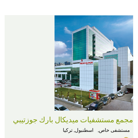
مجمع مستشفيات ميديكال بارك جوزتيبي
مستشفى خاص,
اسطنبول, تركيا