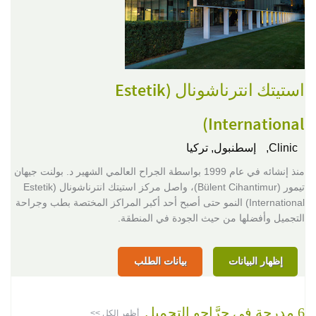
استيتك انترناشونال (Estetik
International)
Clinic,
إسطنبول, تركيا
منذ إنشائه في عام 1999 بواسطة الجراح العالمي الشهير د. بولنت جيهان
تيمور (Bülent Cihantimur)، واصل مركز استيتك انترناشونال (Estetik
International) النمو حتى أصبح أحد أكبر المراكز المختصة بطب وجراحة
التجميل وأفضلها من حيث الجودة في المنطقة.
إظهار البيانات
بيانات الطلب
6 مدرجة في جرَّاحو التجميل
أظهر الكل >>