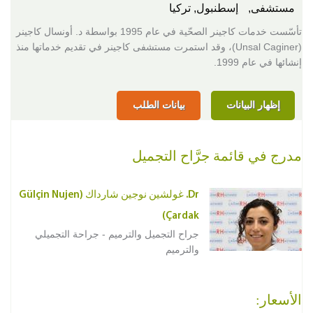
مستشفى,
إسطنبول, تركيا
تأسّست خدمات كاجينر الصحّية في عام 1995 بواسطة د. أونسال كاجينر
(Unsal Caginer)، وقد استمرت مستشفى كاجينر في تقديم خدماتها منذ
إنشائها في عام 1999.
إظهار البيانات
بيانات الطلب
مدرج في قائمة جرَّاح التجميل
Dr. غولشين نوجين شارداك (Gülçin Nujen
Çardak)
جراح التجميل والترميم - جراحة التجميلي
والترميم
الأسعار: