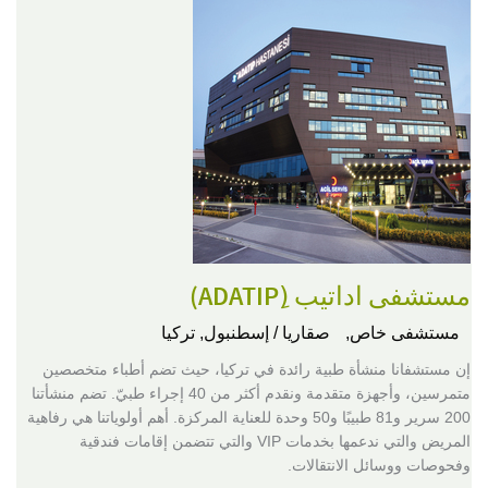
مستشفى اداتيب (ِADATIP)
مستشفى خاص,
صقاريا / إسطنبول, تركيا
إن مستشفانا منشأة طبية رائدة في تركيا، حيث تضم أطباء متخصصين
متمرسين، وأجهزة متقدمة ونقدم أكثر من 40 إجراء طبيّ. تضم منشأتنا
200 سرير و81 طبيبًا و50 وحدة للعناية المركزة. أهم أولوياتنا هي رفاهية
المريض والتي ندعمها بخدمات VIP والتي تتضمن إقامات فندقية
وفحوصات ووسائل الانتقالات.