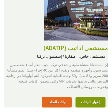
مستشفى اداتيب (ِADATIP)
مستشفى خاص,
صقاريا / إسطنبول, تركيا
إن مستشفانا منشأة طبية رائدة في تركيا، حيث تضم أطباء متخصصين
متمرسين، وأجهزة متقدمة ونقدم أكثر من 40 إجراء طبيّ. تضم منشأتنا
200 سرير و81 طبيبًا و50 وحدة للعناية المركزة. أهم أولوياتنا هي رفاهية
المريض والتي ندعمها بخدمات VIP والتي تتضمن إقامات فندقية
وفحوصات ووسائل الانتقالات.
إظهار البيانات
بيانات الطلب