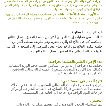
جراحة الأوردة بالمنظار
: يتم استخدام هذا النوع من الجراحة في الحالات المتقدمة من
الدوالي، والتي تتضمن قرحًا في الساق. يستخدم الجراح كاميرا تم إدخالها إلى الساق
لإغلاق الدوالي كبيرة الحجم واستئصالها.
سد الأوردة باستخدام الأسلاك الملتفة
: في هذه الجراحة يتم إدخال قسطرة إلى وريد
كبير الحجم، باستخدام أسلاك ملتفة يتم سد الوريد بواسطتها. يتم حقن الكحول في
الوريد مما يسبب انغلاقه.
عدد الجلسات المطلوبة
تتطلب بعض عمليات إزالة الدوالي أكثر من جلسة لتحقيق أفضل النتائج
الممكنة، كما في علاج الدوالي بالحقن، وهي طريقة تتطلب أكثر من
جلسة ليكون العلاج مؤثرًا. قد يحتاج بعض المرضى إلى استخدام أكثر من
طريقة لإزالة الدوالي معًا لتحقيق أفضل النتائج النهائية.
مدة الإجراء الطبي/العملية الجراحية :
تختلف مدة جراحة إزالة دوالي الساقين حسب حجم الوريد المصاب
وكذلك عدد الأوردة المصابة. تستغرق عملية إزالة دوالي الساقين
بالحقن حوالي ساعة واحدة تقريباً.
فترة الحجز في المستشفى :
يتم إجراء معظم عمليات إزالة دوالي الساقين، باستثناء في الحالات
المتقدمة التى تتضمن قرحًا بالساق، في العيادة الخارجية أو مركز
جراحات اليوم الواحد دون حاجة إلى إقامة في المستشفى.
التخدير :
يتم استخدام التخدير الموضعي في معظم عمليات إزالة دوالي