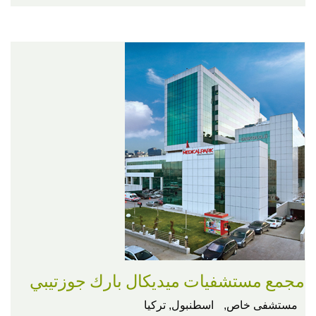
مجمع مستشفيات ميديكال بارك جوزتيبي
مستشفى خاص,
اسطنبول, تركيا