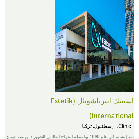
استيتك انترناشونال (Estetik
International)
Clinic,
إسطنبول, تركيا
منذ إنشائه في عام 1999 بواسطة الجراح العالمي الشهير د. بولنت جيهان