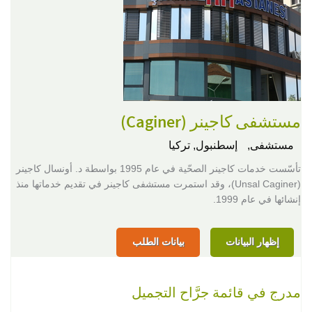
مستشفى كاجينر (Caginer)
مستشفى,
إسطنبول, تركيا
تأسّست خدمات كاجينر الصحّية في عام 1995 بواسطة د. أونسال كاجينر
(Unsal Caginer)، وقد استمرت مستشفى كاجينر في تقديم خدماتها منذ
إنشائها في عام 1999.
إظهار البيانات
بيانات الطلب
مدرج في قائمة جرَّاح التجميل