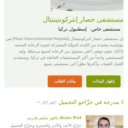
مستشفى حصار إنتركونتيننتال
مستشفى خاص,
إسطنبول, تركيا
إن مستشفى حصار انتركونتيننتال (Hisar Intercontinental Hospital) هي
مؤسّسة معتمَدة من اللجنة الدوليّة المشتركة لجودة الرعاية الصحية
(JCI)، تقوم بتوفير أعلى مستوى من الرعاية لجميع مرضاها. ويُعد
المستشفى واحداً من أكبر المستشفيات الخاصّة في تركيا، ويستخدم
أفضل التقنيات وأكثرها تطوّراً في مستشفى يتسع
إظهار البيانات
بيانات الطلب
3 مدرجة في جرَّاحو التجميل
أظهر الكل >>
Assoc. Prof. يافوز سليم يلدريم
جرّاح الأنف والأذن والحنجرة وجرّاح التجميل