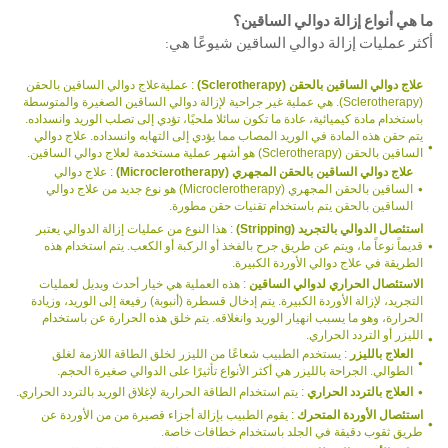
ما هي أنواع إزالة دوالي الساقين؟
أكثر عمليات إزالة دوالي الساقين شيوعًا هي:
علاج دوالي الساقين بالحقن (Sclerotherapy)
: عمليةعلاج دوالي الساقين بالحقن
(Sclerotherapy). هي عملية غير جراحية لإزالة دوالي الساقين الصغيرة والمتوسطة
باستخدام مادة كيميائية، عادة ما تكون سائلا ملحيًا، تؤدي إلى تصلب الوريد وانسداده.
يتم حقن هذه المادة في الوريد المصاب مما يؤدي إلى التهابه وانسداده. علاج دوالي
الساقين بالحقن (Sclerotherapy) هو أشهر عملية مستخدمة لعلاج دوالي الساقين.
علاج دوالي الساقين بالحقن المجهري (Microclerotherapy)
: علاج دوالي
الساقين بالحقن المجهري (Microclerotherapy) هو نوع جديد من علاج دوالي
الساقين بالحقن يتم باستخدام تقنيات حقن مطورة.
استئصال الدوالي بالتجريد (Stripping)
: هذا النوع من عمليات إزالة الدوالي يعتبر
قديماً نوعاً ما، ويتم عن طريق جرح بالفخذ أو الركبة أو الكعب. يتم استخدام هذه
الطريقة في علاج دوالي الأوردة الكبيرة.
الاستئصال الحراري لدوالي الساقين
: هذه العملية هي خيار أحدث وبديل لعمليات
التجريد، لإزالة الأوردة الكبيرة. يتم إدخال قسطرة (أنبوبة) رفيعة إلى الوريد، وزيادة
الحرارة، وهو ما يسبب انهيار الوريد وانغلاقه. يتم خلق هذه الحرارة عن باستخدام
الليزر أو التردد الحراري.
العلاج بالليزر
: يستخدم الطبيب شعاعًا من الليزر لخلق الطاقة اللازمة لغلق
الطوالي. الجراحة بالليزر هي أكثر الأنواع تأثيرًا على الدوالي صغيرة الحجم.
العلاج بالتردد الحراري
: يتم استخدام الطاقة الحرارية لإغلاق الوريد بالتردد الحراري.
استئصال الأوردة المتحرك
: يقوم الطبيب بإزالة أجزاء قصيرة من من الأوردة عن
طريق ثقوب دقيقة في الجلد باستخدام خطافات خاصة.