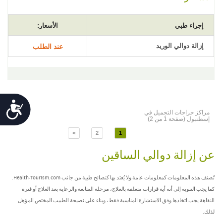
إجراء طبي
الأسعار:
إزالة دوالي الوريد
عند الطلب
Accessibility
مراكز جراحات التجميل في
إسطنبول (صفحة 1 من 2)
>
2
1
عن إزالة دوالي الساقين
تُصنف هذه المعلومات كمعلومات عامة ولا يُعتد بها كنصائح طبية من جانب Health-Tourism.com.
كما يجب التنويه إلى أنه أية قرارات متعلقة بالعلاج، مرحلة المتابعة والرعاية بعد العلاج أو فترة
النقاهة يجب اتخاذها وفق الاستشارة المناسبة فقط، وبناء على نصيحة الطبيب المختص المؤهل
لذلك.