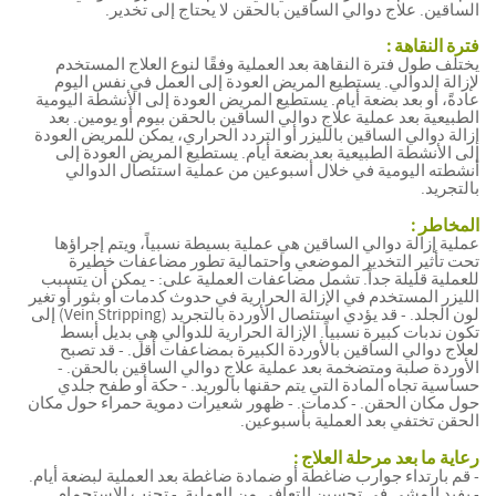
الساقين. علاج دوالي الساقين بالحقن لا يحتاج إلى تخدير.
فترة النقاهة :
يختلف طول فترة النقاهة بعد العملية وفقًا لنوع العلاج المستخدم
لإزالة الدوالي. يستطيع المريض العودة إلى العمل في نفس اليوم
عادةً، أو بعد بضعة أيام. يستطيع المريض العودة إلى الأنشطة اليومية
الطبيعية بعد عملية علاج دوالي الساقين بالحقن بيوم أو يومين. بعد
إزالة دوالي الساقين بالليزر أو التردد الحراري، يمكن للمريض العودة
إلى الأنشطة الطبيعية بعد بضعة أيام. يستطيع المريض العودة إلى
أنشطته اليومية في خلال أسبوعين من عملية استئصال الدوالي
بالتجريد.
المخاطر :
عملية إزالة دوالي الساقين هي عملية بسيطة نسبياً، ويتم إجراؤها
تحت تأثير التخدير الموضعي واحتمالية تطور مضاعفات خطيرة
للعملية قليلة جداً. تشمل مضاعفات العملية على: - يمكن أن يتسبب
الليزر المستخدم في الإزالة الحرارية في حدوث كدمات أو بثور أو تغير
لون الجلد. - قد يؤدي استئصال الأوردة بالتجريد (Vein Stripping) إلى
تكون ندبات كبيرة نسبياً. الإزالة الحرارية للدوالي هي بديل أبسط
لعلاج دوالي الساقين بالأوردة الكبيرة بمضاعفات أقل. - قد تصبح
الأوردة صلبة ومتضخمة بعد عملية علاج دوالي الساقين بالحقن. -
حساسية تجاه المادة التي يتم حقنها بالوريد. - حكة أو طفح جلدي
حول مكان الحقن. - كدمات. - ظهور شعيرات دموية حمراء حول مكان
الحقن تختفي بعد العملية بأسبوعين.
رعاية ما بعد مرحلة العلاج :
- قم بارتداء جوارب ضاغطة أو ضمادة ضاغطة بعد العملية لبضعة أيام.
- يفيد المشي في تحسين التعافي من العملية. - تجنب الاستحمام