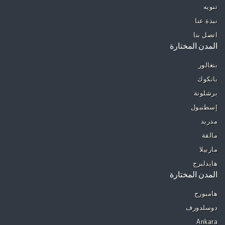
تنويه
نبذة عنا
اتصل بنا
المدن المختارة
بنغالور
بانكوك
برشلونة
إسطنبول
مدريد
مالقة
ماربيلا
هايدلبرج
المدن المختارة
هامبورج
دوسلدورف
Ankara