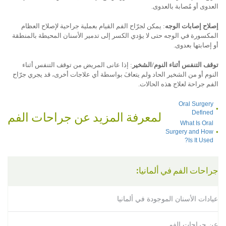
العدوى أو مُصابة بالعدوى.
إصلاح إصابات الوجه
: يمكن لجرّاح الفم القيام بعملية جراحية لإصلاح العظام
المكسورة في الوجه حتى لا يؤدي الكسر إلى تدمير الأسنان المحيطة بالمنطقة
أو إصابتها بعدوى.
توقف التنفس أثناء النوم/الشخير
: إذا عانى المريض من توقف التنفس أثناء
النوم أو من الشخير الحاد ولم يتعافَ بواسطة أي علاجات أخرى، قد يجري جرّاح
الفم جراحة لعلاج هذه الحالات.
Oral Surgery
Defined
لمعرفة المزيد عن جراحات الفم
What Is Oral
Surgery and How
Is It Used?
جراحات الفم في ألمانيا:
عيادات الأسنان الموجودة في ألمانيا
عن جراحات الفم