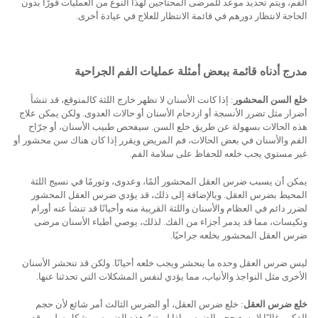
الفم، ويتم تحديد موعد للمرضى المحتاجين لهذا النوع من العمليات فورًا بدون
الحاجة لانتظار دورهم في قائمة الانتظار للعلاج في عيادة أخرى.
مدرج أدناه قائمة ببعض أمثلة عمليات الفم الجراحية
خلع السن المحشور
:
إذا كانت الأسنان لا تظهر خارج اللثة كالمتوقع، قد تنشأ
أضرار مثل تضرر الأنسجة أو ازدحام الأسنان أو حالات العدوى. ولكن يمكن علاج
هذه الحالات بسهولة عن طريق خلع السن. سيفحص طبيب الأسنان، أو جرّاح
الفم والأسنان في بعض الحالات، فم المريض ويقرر إذا كان هناك سن محشور أو
غير مستوي يجب خلعه للحفاظ على سلامة الفم.
يمكن أن يسبب ضرس العقل المحشور ألمًا، وعدوى، وتورمًا في نسيج اللثة
المحيط بضرس العقل. وبالإضافة إلى ذلك، قد يؤدي ضرس العقل المحشور
لضرر دائم في العظام والأسنان واللثة القريبة منه وأحيانًا قد تنشأ عنه أورام
وتكيسات، مما قد يدمر أجزاء من الفك. لذلك، يوصي أطباء الأسنان مرضى
ضرس العقل المحشور بخلعه جراحيًا.
ليس ضرس العقل وحده ما ينحشر ويجب خلعه أحيانًا. ولكن قد تنحشر الأسنان
الأخرى مثل النواجذ والأنياب، مما يؤدي لنفس المشكلات التي تحدثنا عنها.
خلع ضرس العقل
:
خلع
ضرس العقل، أو الضرس الثالث أمر شائع لأن حجم
الفكين غالبًا لا يسع حجم الضرس. إذا
لم تنمُ هذه الضروس بشكل سليم، قد