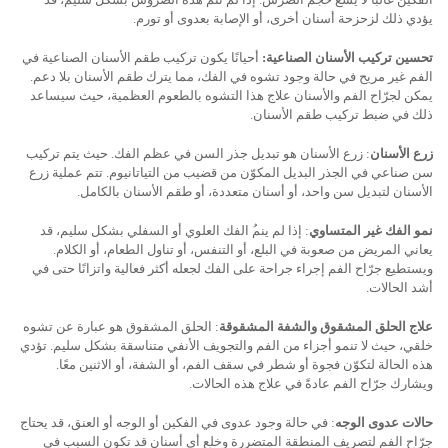
يؤدي ذلك لزحزحة أسنان أخرى، أو الإصابة بعدوى أو تورم.
تحسين
تركيب الأسنان الصناعية:
أحيانًا يكون تركيب طقم الأسنان الصناعية في
الفم غير مريح في حالة وجود تشوه في الفك، مما يترك طقم الأسنان بلا دعم.
يمكن لجرّاح الفم والأسنان علاج هذا التشوه بالطعوم العظمية، حيث سيساعد
ذلك في ضبط تركيب طقم الأسنان.
زرع الأسنان
: زرع الأسنان هو تبديل جذر السن في عظم الفك. حيث يتم تركيب
سن صناعي في الجذر البديل المكوّن من قضيب من التياتانيوم. تتم عملية زرع
الأسنان لتبديل سن واحد، أو أسنان متعددة، أو طقم الأسنان بالكامل.
نمو الفك غير المتساوي
:
إذا لم ينم
الفك العلوي أو السفلي بشكل سليم، قد
يعاني المريض من صعوبة في البلع، أو التنفس، أو تناول الطعام، أو الكلام.
ويستطيع جرّاح الفم إجراء جراحة على الفك لجعله أكثر فعالية واتزانًا حتى في
أشد الحالات.
علاج الحلق المشقوق والشفة المشقوقة
: الحلق المشقوق هو عبارة عن تشوه
خلقي، حيث لا تنمو أجزاء من الفم والتجويف
الأنفي متناسقة بشكل سليم. تؤدي
هذه الحالة لتكوّن فجوة أو شطر في سقف الفم، أو الشفة، أو الاثنين معًا.
ويشارك جرّاح الفم عادةً في علاج هذه الحالات.
حالات عدوى الوجه
: في حالة وجود عدوى في الفكين أو الوجه أو العنق، قد يحتاج
جرّاح الفم ل
تصريف المنطقة المتضررة وخلع أي أسنان قد تكون السبب في